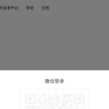
开发者平台
学堂
文档
微信登录