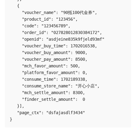
   {

     "voucher_name": "90抵100代金券",

     "product_id": "123456",

     "code": "123456789",

     "order_id": "027828012830384172",

     "openid": "asdjeine835k9fjeld93mf"

     "voucher_buy_time": 1702016538,

     "voucher_buy_amount": 9000,

     "voucher_pay_amount": 8500,

     "mch_favor_amount": 500,

     "platform_favor_amount": 0, 

     "consume_time": 1702189338,

     "consume_store_name": "开心小店",

     "mch_settle_amount": 8300,

     "finder_settle_amount":  0  

   }],

   "page_ctx": "dsfajasdlf3434"
