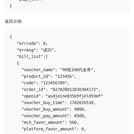
返回示例
{

   "errcode": 0,

   "errmsg": "成功",

   "bill_list":[

   {

     "voucher_name": "90抵100代金券",

     "product_id": "123456",

     "code": "123456789",

     "order_id": "027828012830384172",

     "openid": "asdjeine835k9fjeld93mf"

     "voucher_buy_time": 1702016538,

     "voucher_buy_amount": 9000,

     "voucher_pay_amount": 8500,

     "mch_favor_amount": 500,

     "platform_favor_amount": 0, 
