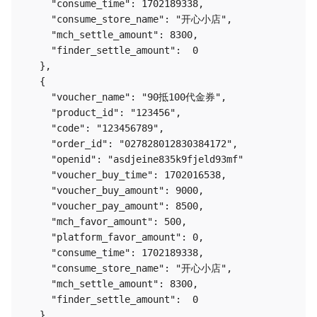
     "consume_time": 1702189338,

     "consume_store_name": "开心小店",

     "mch_settle_amount": 8300,

     "finder_settle_amount":  0  

   },

   {

     "voucher_name": "90抵100代金券",

     "product_id": "123456",

     "code": "123456789",

     "order_id": "027828012830384172",

     "openid": "asdjeine835k9fjeld93mf"

     "voucher_buy_time": 1702016538,

     "voucher_buy_amount": 9000,

     "voucher_pay_amount": 8500,

     "mch_favor_amount": 500,

     "platform_favor_amount": 0, 

     "consume_time": 1702189338,

     "consume_store_name": "开心小店",

     "mch_settle_amount": 8300,

     "finder_settle_amount":  0  

   },
