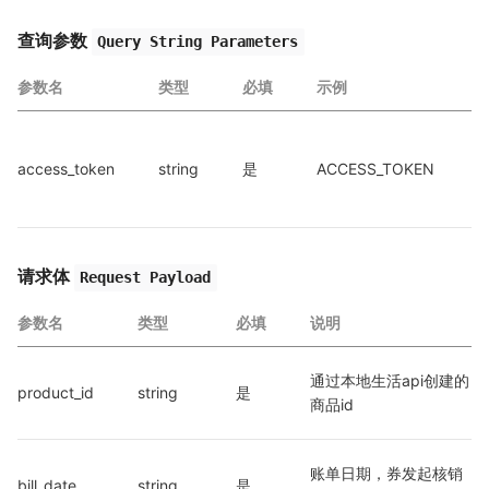
查询参数
Query String Parameters
参数名
类型
必填
示例
access_token
string
是
ACCESS_TOKEN
a
a
请求体
Request Payload
参数名
类型
必填
说明
通过本地生活api创建的
product_id
string
是
商品id
账单日期，券发起核销
bill_date
string
是