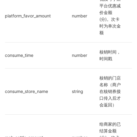
平台优惠减
价金额
platform_favor_amount
number
(分)。次卡
时为单次金
额
核销时间，
consume_time
number
时间戳
核销的门店
名称（商户
consume_store_name
string
在核销券接
口传入后才
会返回）
给商家的已
结算金额