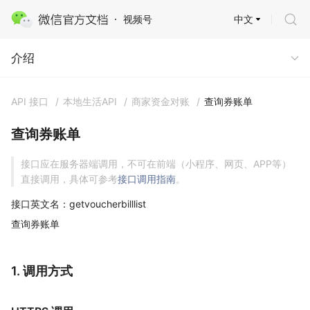
中文
视频号
查询券账单
介绍
API 接口
/
本地生活API
/
商家资金对账
/
查询券账单
查询券账单
接口应在服务器端调用，不可在前端（小程序、网页、APP等）
直接调用，具体可参考
接口调用指南
。
接口英文名：getvoucherbilllist
查询券账单
1. 调用方式