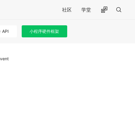
社区
学堂
API
小程序硬件框架
Event