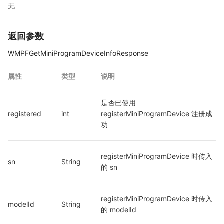
无
返回参数
WMPFGetMiniProgramDeviceInfoResponse
属性
类型
说明
是否已使用 
registered
int
registerMiniProgramDevice 注册成
功
registerMiniProgramDevice 时传入
sn
String
的 sn
registerMiniProgramDevice 时传入
modelId
String
的 modelId