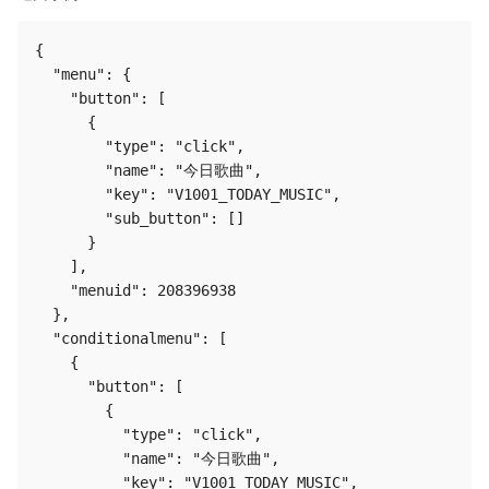
{

  "menu": {

    "button": [

      {

        "type": "click",

        "name": "今日歌曲",

        "key": "V1001_TODAY_MUSIC",

        "sub_button": []

      }

    ],

    "menuid": 208396938

  },

  "conditionalmenu": [

    {

      "button": [

        {

          "type": "click",

          "name": "今日歌曲",

          "key": "V1001_TODAY_MUSIC",
