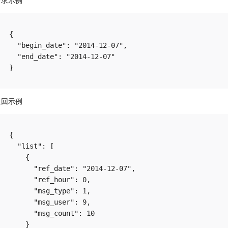
请求示例
{

  "begin_date": "2014-12-07",

  "end_date": "2014-12-07"

返回示例
{

  "list": [

    {

      "ref_date": "2014-12-07",

      "ref_hour": 0,

      "msg_type": 1,

      "msg_user": 9,

      "msg_count": 10

    }
