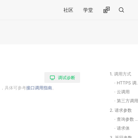
社区
学堂
1. 调用方式
调试诊断
HTTPS 调用
用，具体可参考
接口调用指南
。
云调用
第三方调
2. 请求参数
查询参数 Query String Parameters
请求体
3. 返回参数