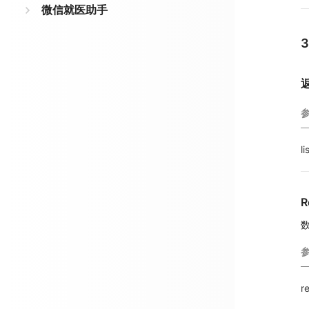
微信就医助手
li
R
r