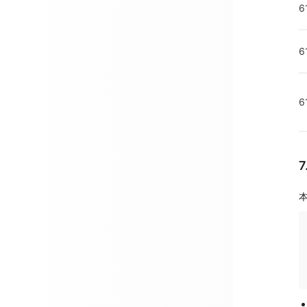
6
6
6