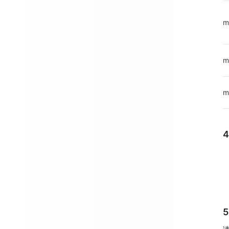
m
m
m