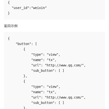
{

  "user_id":"weixin"

返回示例
{

    "button": [

        {

            "type": "view", 

            "name": "tx", 

            "url": "http://www.qq.com/", 

            "sub_button": [ ]

        }, 

        {

            "type": "view", 

            "name": "tx", 

            "url": "http://www.qq.com/", 

            "sub_button": [ ]

        }, 
