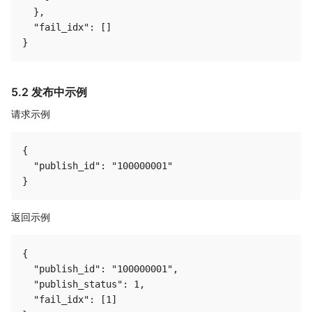
  },

  "fail_idx": []

5.2 发布中示例
请求示例
{

  "publish_id": "100000001"

返回示例
{

  "publish_id": "100000001",

  "publish_status": 1,

  "fail_idx": [1]
