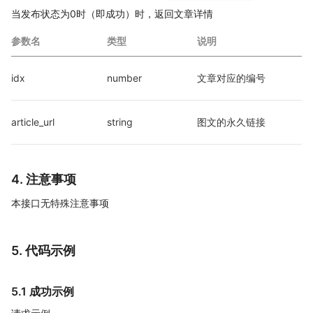
当发布状态为0时（即成功）时，返回文章详情
参数名
类型
说明
idx
number
文章对应的编号
article_url
string
图文的永久链接
4. 注意事项
本接口无特殊注意事项
5. 代码示例
5.1 成功示例