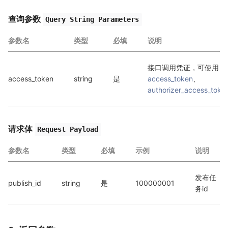
查询参数
Query String Parameters
参数名
类型
必填
说明
接口调用凭证，可使用 
access_token
string
是
access_token
、
authorizer_access_toke
请求体
Request Payload
参数名
类型
必填
示例
说明
发布任
publish_id
string
是
100000001
务id