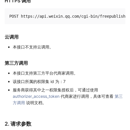
HTTPS 调用
云调用
本接口不支持云调用。
第三方调用
本接口支持第三方平台代商家调用。
该接口所属的权限集 id 为：7
服务商获得其中之一权限集授权后，可通过使用
authorizer_access_token
代商家进行调用，具体可查看
第三
方调用
说明文档。
2. 请求参数