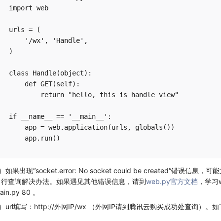
import web

urls = (

    '/wx', 'Handle',

)

class Handle(object):

    def GET(self):

        return "hello, this is handle view"

if __name__ == '__main__':

    app = web.application(urls, globals())

）如果出现“socket.error: No socket could be created
自行查询解决办法。如果遇见其他错误信息，请到
web.py官方文档
，学习w
ain.py 80 。
）url填写：http://外网IP/wx （外网IP请到腾讯云购买成功处查询