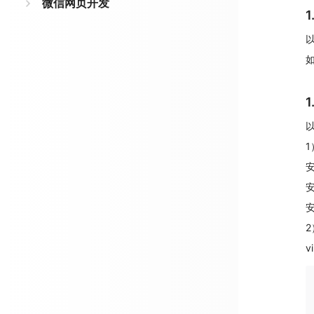
微信网页开发
以
安
安
安
2
v