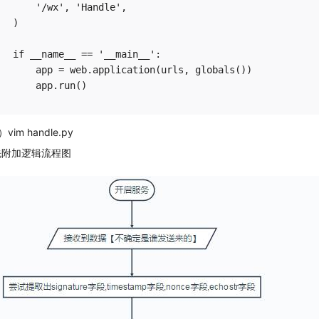
    '/wx', 'Handle',

)

if __name__ == '__main__':

    app = web.application(urls, globals())

）vim handle.py
先附加逻辑流程图