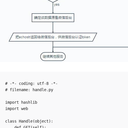
# -*- coding: utf-8 -*-

# filename: handle.py

import hashlib

import web

class Handle(object):

    def GET(self):
