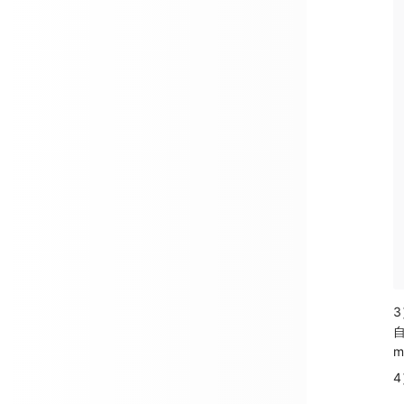
3
m
4