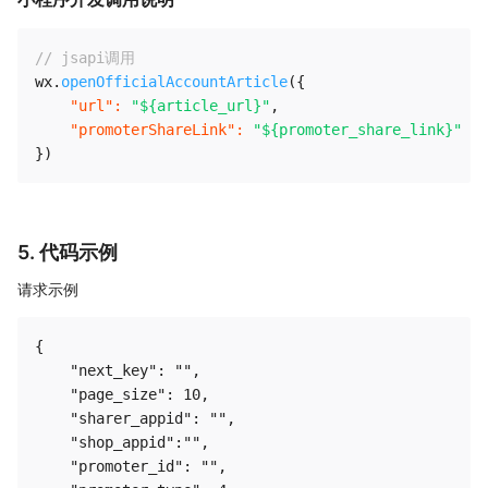
// jsapi调用
wx
.
openOfficialAccountArticle
(
{
"url"
:
"${article_url}"
,
"promoterShareLink"
:
"${promoter_share_link}"
}
)
5. 代码示例
请求示例
{

    "next_key": "",

    "page_size": 10,

    "sharer_appid": "",

    "shop_appid":"",

    "promoter_id": "",
