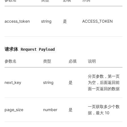
access_token
string
是
ACCESS_TOKEN
a
请求体
Request Payload
参数名
类型
必填
说明
分页参数，第一页
next_key
string
是
为空，后面返回前
面一页返回的数据
一页获取多少个数
page_size
number
是
据，最大 10