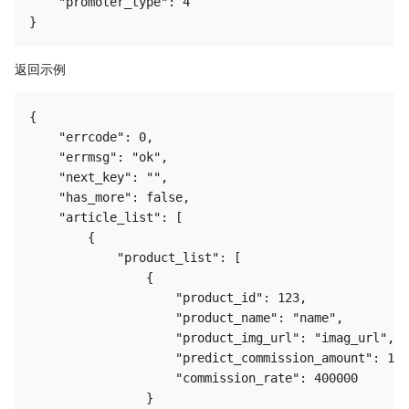
    "promoter_type": 4

返回示例
{

    "errcode": 0,

    "errmsg": "ok",

    "next_key": "",

    "has_more": false,

    "article_list": [

        {

            "product_list": [

                {

                    "product_id": 123,

                    "product_name": "name",

                    "product_img_url": "imag_url",

                    "predict_commission_amount": 123
                    "commission_rate": 400000

                }            
