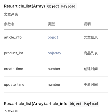
Res.article_list(Array)
Object Payload
文章列表
参数名
类型
说明
article_info
object
文章信息
product_list
objarray
商品列表
create_time
number
创建时间
update_time
number
更新时间
Res.article_list(Array).article_info
Object Payload
文章信息