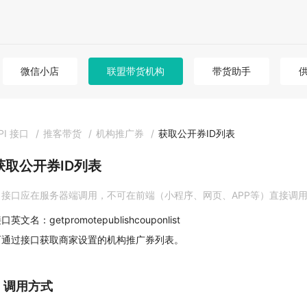
微信小店
联盟带货机构
带货助手
PI 接口
/
推客带货
/
机构推广券
/
获取公开券ID列表
获取公开券ID列表
接口应在服务器端调用，不可在前端（小程序、网页、APP等）直接调
口英文名：getpromotepublishcouponlist
可通过接口获取商家设置的机构推广券列表。
1. 调用方式