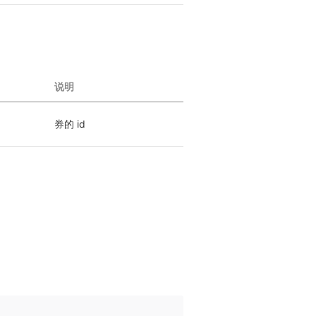
说明
券的 id