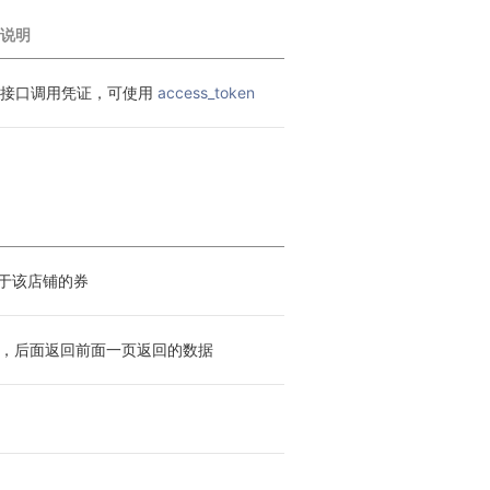
说明
接口调用凭证，可使用 
access_token
属于该店铺的券
，后面返回前面一页返回的数据
0