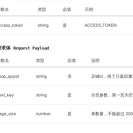
参数名
类型
必填
示例
ccess_token
string
是
ACCESS_TOKEN
请求体
Request Payload
参数名
类型
必填
说明
hop_appid
string
否
店铺id，填了只返回
ext_key
string
是
分页参数，第一页为空
age_size
number
是
券数量，不能超过 20