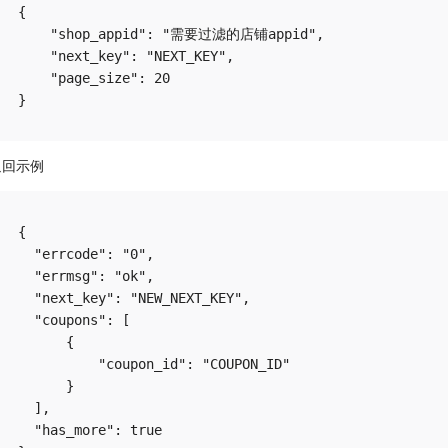
{

    "shop_appid": "需要过滤的店铺appid",

    "next_key": "NEXT_KEY",

    "page_size": 20

返回示例
{

  "errcode": "0",

  "errmsg": "ok",

  "next_key": "NEW_NEXT_KEY",

  "coupons": [

      {

          "coupon_id": "COUPON_ID"  

      }

  ],

  "has_more": true
