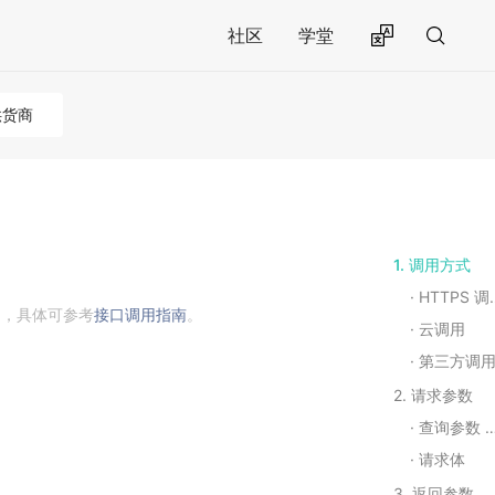
社区
学堂
供货商
1. 调用方式
HTTPS 调用
用，具体可参考
接口调用指南
。
云调用
第三方调
2. 请求参数
查询参数 Query String Parameters
请求体
3. 返回参数