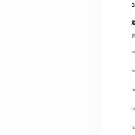
e
e
n
c
h