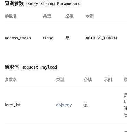
查询参数
Query String Parameters
参数名
类型
必填
示例
access_token
string
是
ACCESS_TOKEN
a
请求体
Request Payload
参数名
类型
必填
示例
说明
需要
tok
feed_list
objarray
是
视频
息