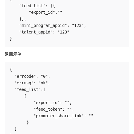
    "feed_list": [{

        "export_id":""

    }],

    "mini_program_appid": "123",

    "talent_appid": "123"

返回示例
{

  "errcode": "0",

  "errmsg": "ok",

  "feed_list":[

      {

          "export_id": "",

          "feed_token": "",

          "promoter_share_link": ""

       }

  ]
