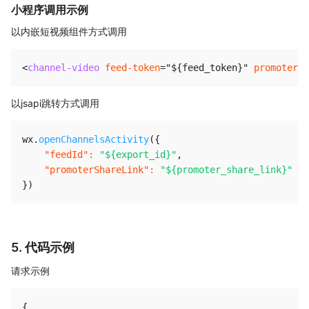
小程序调用示例
以内嵌短视频组件方式调用
<
channel-video
feed-token
=
"
${feed_token}
"
promoterSh
以jsapi跳转方式调用
wx
.
openChannelsActivity
(
{
"feedId"
:
"${export_id}"
,
"promoterShareLink"
:
"${promoter_share_link}"
}
)
5. 代码示例
请求示例
{
