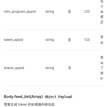
需要
小程
mini_program_appid
string
是
123
ap
要和
定】
带货
talent_appid
string
是
123
app
推客
ap
sharer_appid
string
否
了生
推客
lin
Body.feed_list(Array)
Object Payload
需要生成 token 的短视频列表信息