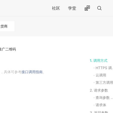
社区
学堂
供货商
推广二维码
1. 调用方式
HTTPS 调用
用，具体可参考
接口调用指南
。
云调用
第三方调
2. 请求参数
查询参数 Query String Parameters
请求体
3. 返回参数