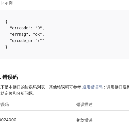
返回示例
{

  "errcode": "0",

  "errmsg": "ok",

  "qrcode_url":""

6. 错误码
以下是本接口的错误码列表，其他错误码可参考
通用错误码
；调用接口遇
辅助定位和分析问题。
错误码
错误描述
0024000
参数错误