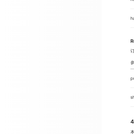
h
R
p
s