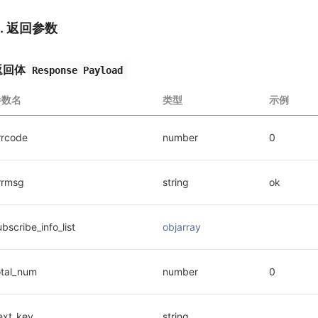
3. 返回参数
返回体
Response Payload
参数名
类型
示例
rrcode
number
0
rrmsg
string
ok
ubscribe_info_list
objarray
otal_num
number
0
ext_key
string