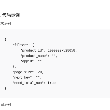
5. 代码示例
请求示例
{

    "filter": {

        "product_id": 10000207528058,

        "product_name": "",

        "appid": ""

    },

    "page_size": 20,

    "next_key": "",

    "need_total_num": true

返回示例