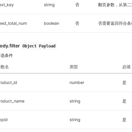
ext_key
string
否
翻页参数，从第二
eed_total_num
boolean
否
否需要返回符合条
ody.filter
Object Payload
筛选条件
参数名
类型
必填
roduct_id
number
是
roduct_name
string
是
ppid
string
是