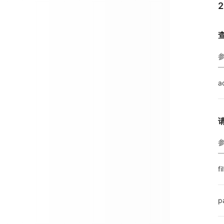
a
fi
p