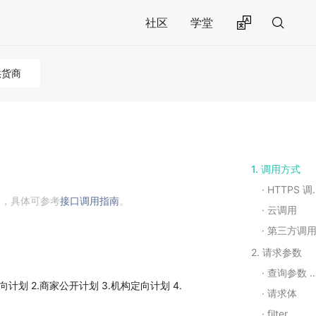
社区
学堂
供货商
1. 调用方式
HTTPS 调用
用，具体可参考
接口调用指南
。
云调用
第三方调
2. 请求参数
查询参数 Query String Parameters
 2.商家公开计划 3.机构定向计划 4.
请求体
filter