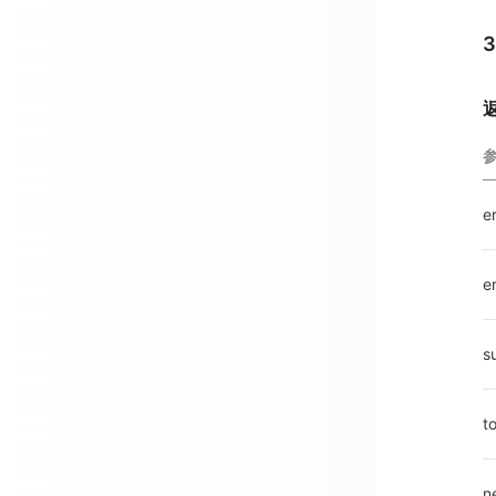
e
e
s
t
n