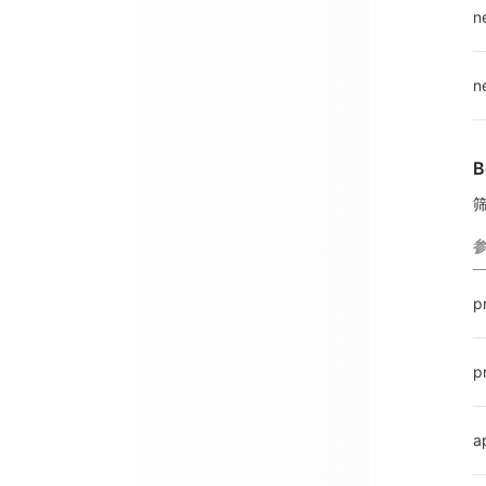
n
n
B
p
p
a