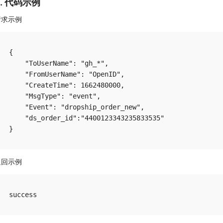
4. 代码示例
请求示例
{

    "ToUserName": "gh_*",

    "FromUserName": "OpenID",

    "CreateTime": 1662480000,

    "MsgType": "event",

    "Event": "dropship_order_new",

    "ds_order_id":"4400123343235833535"

返回示例