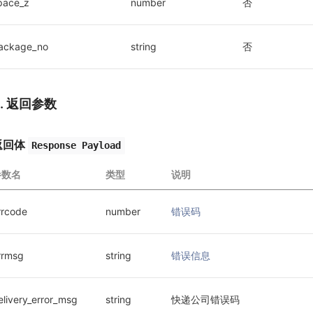
pace_z
number
否
ackage_no
string
否
3. 返回参数
返回体
Response Payload
参数名
类型
说明
rrcode
number
错误码
rrmsg
string
错误信息
elivery_error_msg
string
快递公司错误码