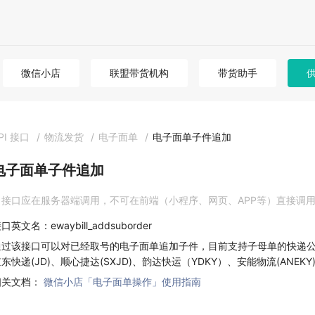
微信小店
联盟带货机构
带货助手
PI 接口
/
物流发货
/
电子面单
/
电子面单子件追加
电子面单子件追加
接口应在服务器端调用，不可在前端（小程序、网页、APP等）直接调
口英文名：ewaybill_addsuborder
通过该接口可以对已经取号的电子面单追加子件，目前支持子母单的快递公司有
东快递(JD)、顺心捷达(SXJD)、韵达快运（YDKY）、安能物流(ANEKY
相关文档：
微信小店「电子面单操作」使用指南