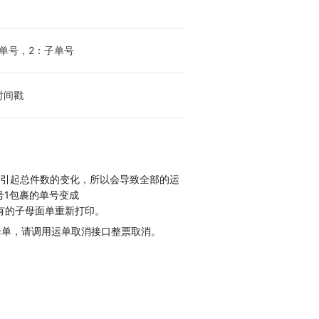
单号，2：子单号
时间戳
会引起总件数的变化，所以会导致全部的运
序号1包裹的单号变成
将所有的子母面单重新打印。
母单，请调用运单取消接口整票取消。