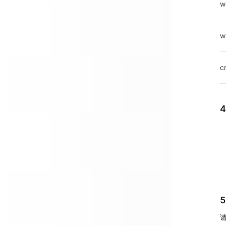
w
w
c