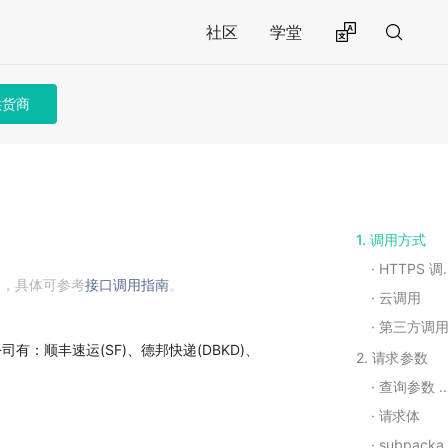
社区
学堂
供货商
1. 调用方式
HTTPS 调用
用，具体可参考
接口调用指南
。
云调用
第三方调
：顺丰速运(SF)、德邦快递(DBKD)、
2. 请求参数
)
查询参数 Query String Parameters
请求体
subpackage_list(Array)