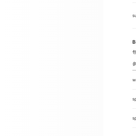
s
B
w
s
s