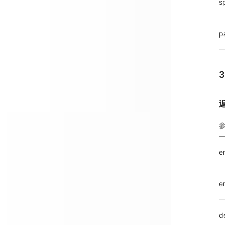
s
p
e
e
d