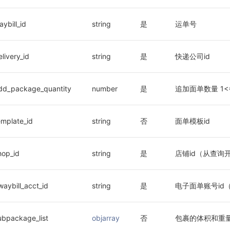
aybill_id
string
是
运单号
elivery_id
string
是
快递公司id
dd_package_quantity
number
是
追加面单数量 1<=ad
emplate_id
string
否
面单模板id
hop_id
string
是
店铺id（从查询
waybill_acct_id
string
是
电子面单账号id
ubpackage_list
objarray
否
包裹的体积和重