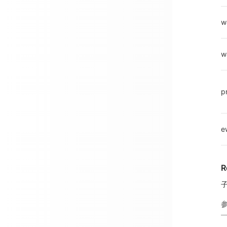
w
wa
pr
e
R