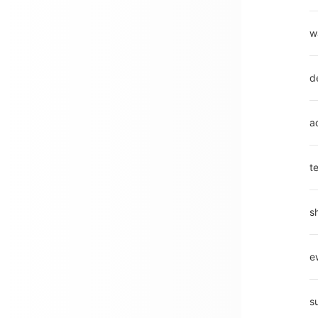
w
d
a
t
s
e
s