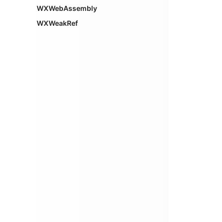
WXWebAssembly
WXWeakRef