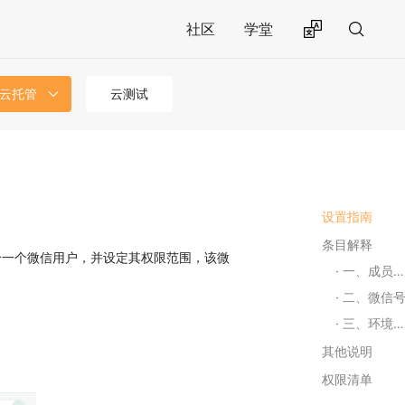
社区
学堂
 云托管
云测试
设置指南
条目解释
给一个微信用户，并设定其权限范围，该微
一、成员角色
二、微信
三、环境和权限
其他说明
权限清单