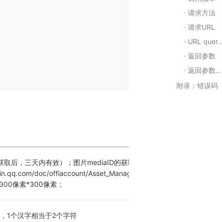
请求方法
请求URL
URL query 参数
返回参数
返回参数含义
附录：错误码
aID获取后，三天内有效）；图片mediaID的获取，请参考以下文档： 
ixin.qq.com/doc/offiaccount/Asset_Management/New_temporary_mate
00像素*300像素；
，1个汉字相当于2个字符