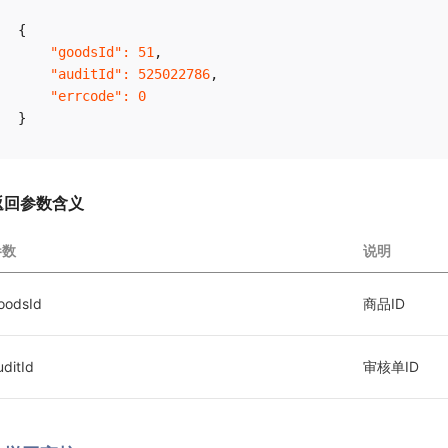
{
"goodsId"
:
51
,
"auditId"
:
525022786
,
"errcode"
:
0
}
返回参数含义
参数
说明
oodsId
商品ID
uditId
审核单ID