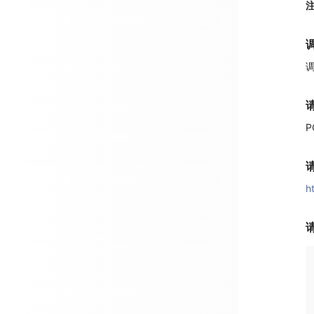
调
P
h