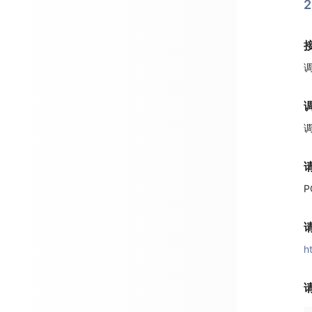
调
P
h