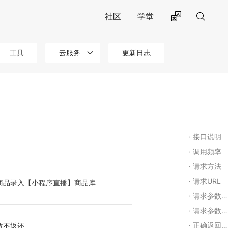
社区
学堂
工具
云服务
更新日志
接口说明
调用频率
请求方法
请求URL
商品录入【小程序直播】商品库
请求参数示例： json
请求参数含义
正确返回示例
数不返还