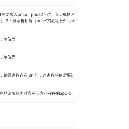
传入price，price2不传） 2：价格区间（price字段为左边界，pri
必传） 3：显示折扣价（price字段为原价，price2字段为现价， price和pri
，单位元
，单位元
径参数存在 url 的，该参数的值需要进行 encode 处理再填入
品则填写为对应第三方小程序的appid，自身小程序商品则为''