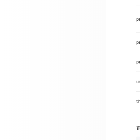
p
p
p
ur
t