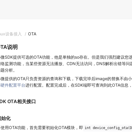
inux设备接入
/
OTA
OTA说明
小微SDK提供可选的OTA功能，他是单独的so存在。但是我们强烈建议您
网络监测功能，当某些资源无法播放、CDN无法访问，DNS解析出错等
问题分析。
小微提供的OTA只负责资源的查询和下载，下载完毕后image的替换不由
网硬件配置平台
进行配置。配置完成后，在SDK端即可查询到此OTA信息
SDK OTA相关接口
初始化
要使用OTA功能，首先需要初始化OTA模块，即
int device_config_ota(D