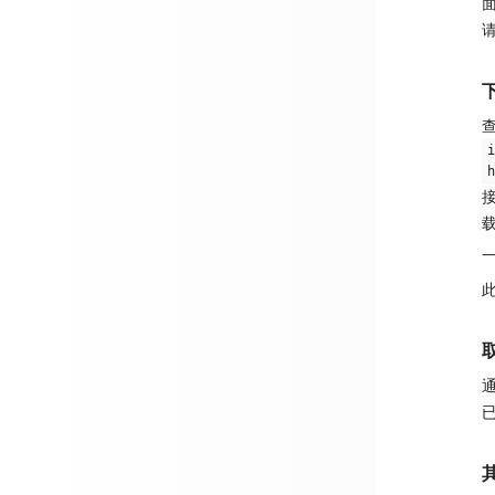
面
下
i
h
一