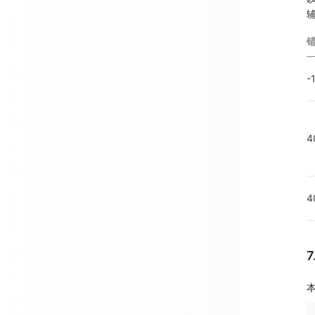
-
4
4