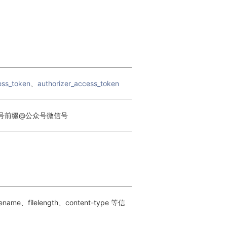
ess_token
、
authorizer_access_token
号前缀@公众号微信号
ame、filelength、content-type 等信