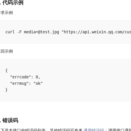
5. 代码示例
请求示例
返回示例
{

  "errcode": 0,

  "errmsg": "ok"

6. 错误码
以下是本接口的错误码列表，其他错误码可参考
通用错误码
；调用接口遇