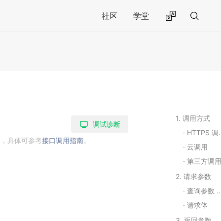
社区
学堂
1. 调用方式
调试诊断
HTTPS 调用
用，具体可参考
接口调用指南
。
云调用
第三方调
2. 请求参数
查询参数 Query String Parameters
请求体
3. 返回参数