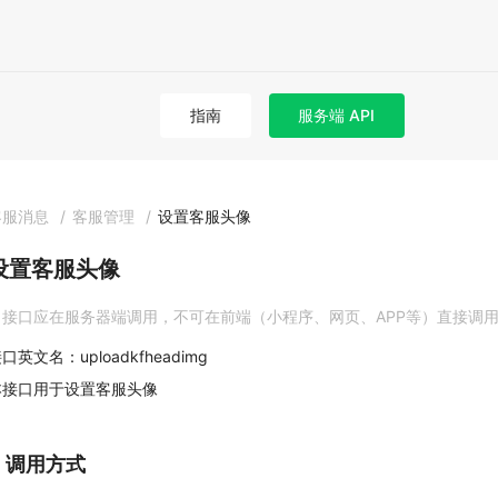
指南
服务端 API
客服消息
/
客服管理
/
设置客服头像
设置客服头像
接口应在服务器端调用，不可在前端（小程序、网页、APP等）直接调
口英文名：uploadkfheadimg
本接口用于设置客服头像
1. 调用方式