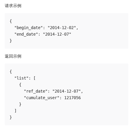
请求示例
{

  "begin_date": "2014-12-02",

  "end_date": "2014-12-07"

返回示例
{

  "list": [

    {

      "ref_date": "2014-12-07",

      "cumulate_user": 1217056

    }

  ]
