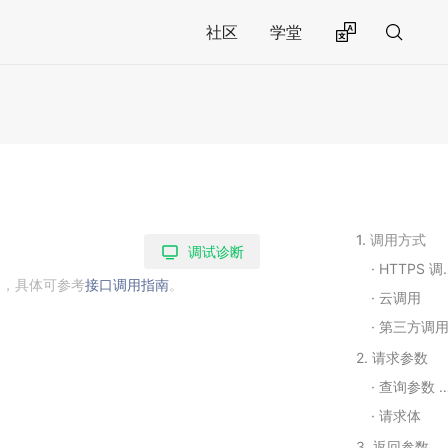
社区
学堂
1. 调用方式
调试诊断
HTTPS 调用
用，具体可参考
接口调用指南
。
云调用
第三方调
2. 请求参数
查询参数 Query String Parameters
请求体
3. 返回参数