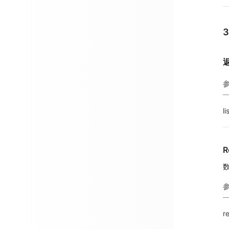
li
R
r