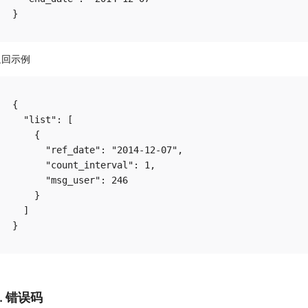
返回示例
{

  "list": [

    {

      "ref_date": "2014-12-07",

      "count_interval": 1,

      "msg_user": 246

    }

  ]

6. 错误码