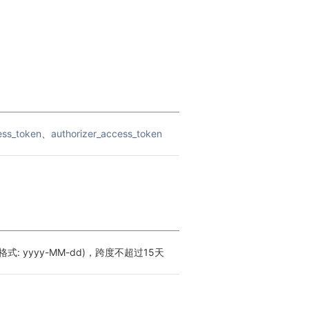
ess_token
、
authorizer_access_token
式: yyyy-MM-dd)，跨度不超过15天