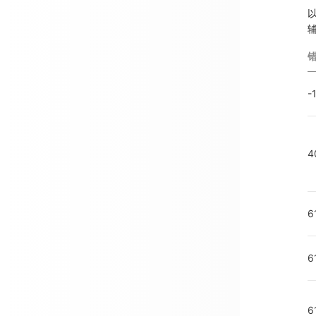
-
4
6
6
6