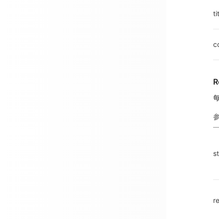
ti
c
R
s
r