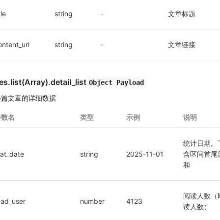
tle
string
-
文章标题
ontent_url
string
-
文章链接
es.list(Array).detail_list
Object Payload
每篇文章的详细数据
参数名
类型
示例
说明
统计日期。下
tat_date
string
2025-11-01
含区间首尾
和
阅读人数（即r
ead_user
number
4123
读人数）