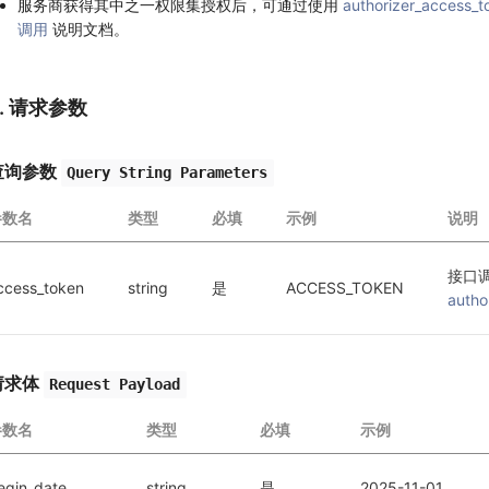
服务商获得其中之一权限集授权后，可通过使用
authorizer_access_t
调用
说明文档。
2. 请求参数
查询参数
Query String Parameters
参数名
类型
必填
示例
说明
接口
ccess_token
string
是
ACCESS_TOKEN
autho
请求体
Request Payload
参数名
类型
必填
示例
egin_date
string
是
2025-11-01