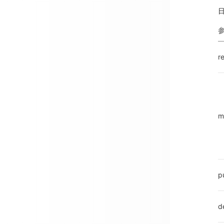
r
m
p
de