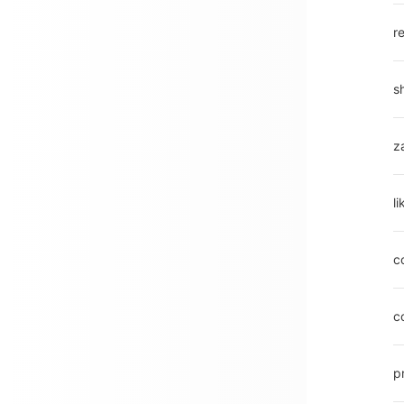
r
s
z
l
c
c
p