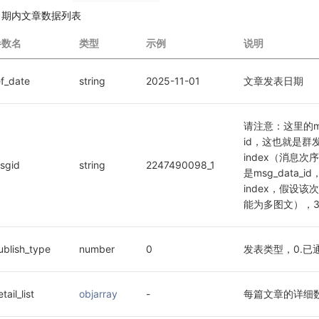
日期内文章数据列表
参数名
类型
示例
说明
ef_date
string
2025-11-01
文章发表日期
请注意：这里的ms
id，这也就是群发
index（消息次序
sgid
string
2247490098_1
是msg_data
index，假设
能为多图文），3
ublish_type
number
0
发表类型，0.已通
tail_list
objarray
-
每篇文章的详细