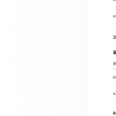
e
li
i
R