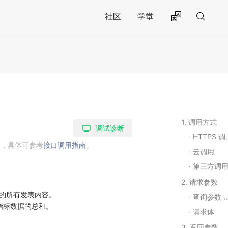
社区
学堂
1. 调用方式
调试诊断
HTTPS 调用
用，具体可参考
接口调用指南
。
云调用
第三方调
2. 请求参数
表的所有发表内容。
查询参数 Query String Parameters
指标数据的总和。
请求体
3. 返回参数