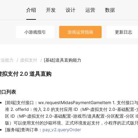
介绍
开发
设计
运营
数据
小游戏指引
游戏运营指南
更新日志
商业能力
/
虚拟支付
/
[基础]道具直购能力
虚拟支付 2.0 道具直购
接口列表
[前端]支付接口：wx.requestMidasPaymentGameItem 1. 
准 2. offerId：传入 2.0 的支付应用 ID（MP-虚拟支付 2.0-基础配置-支
区 ID（MP-虚拟支付 2.0-基础配置-游戏币/道具配置-分区配置-分
版）可以使用支付的沙箱环境、正式环境发起支付，小程序的正式版
[服务端]查询订单：
pay_v2.queryOrder