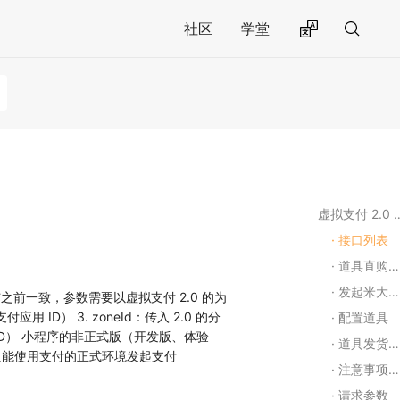
社区
学堂
虚拟支付 2.
接口列表
道具直购时序图
发起米大师支付
支付接口与之前一致，参数需要以虚拟支付 2.0 的为
付应用 ID） 3. zoneId：传入 2.0 的分
配置道具
区 ID） 小程序的非正式版（开发版、体验
道具发货消息协议
只能使用支付的正式环境发起支付
注意事项（重要！！！）
请求参数