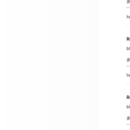
i
R
b
i
R
bl