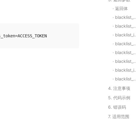
返回体
blacklist_biz(Array)
blacklist_weapp(Array)
blacklist_ios(Array)
blacklist_android(Array)
blacklist_biz(Array).item
blacklist_weapp(Array).item
blacklist_ios(Array).item
blacklist_android(Array).item
4. 注意事项
5. 代码示例
6. 错误码
7. 适用范围