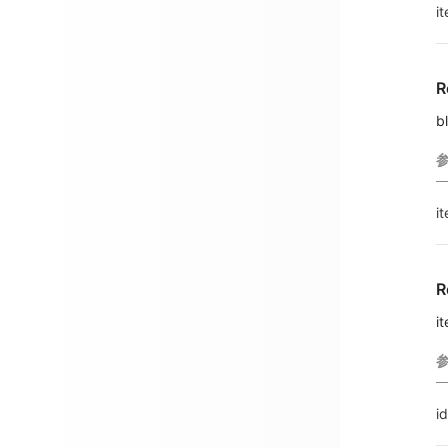
i
R
b
i
R
i
id