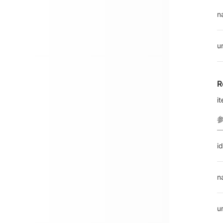
n
ur
R
i
id
n
ur