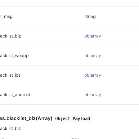
rr_msg
string
lacklist_biz
objarray
lacklist_weapp
objarray
acklist_ios
objarray
lacklist_android
objarray
es.blacklist_biz(Array)
Object Payload
lacklist_biz