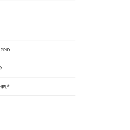
PPID
称
识图片