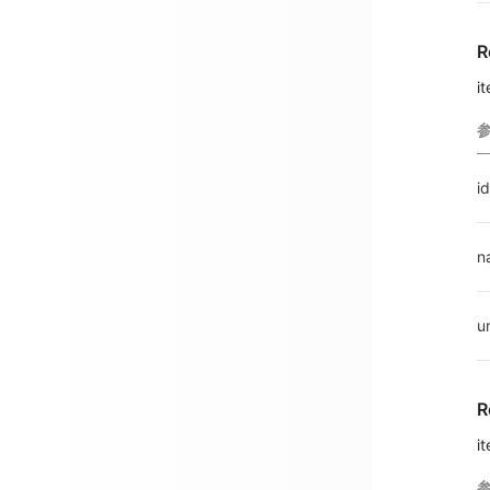
R
i
id
n
ur
R
i