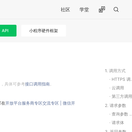
社区
学堂
API
小程序硬件框架
1. 调用方式
HTTPS 调用
用，具体可参考
接口调用指南
。
云调用
第三方调
可在
开放平台服务商专区交流专区 | 微信开
2. 请求参数
查询参数 Query String Parameters
请求体
3. 返回参数