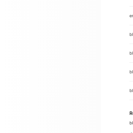
e
b
b
bl
b
R
b