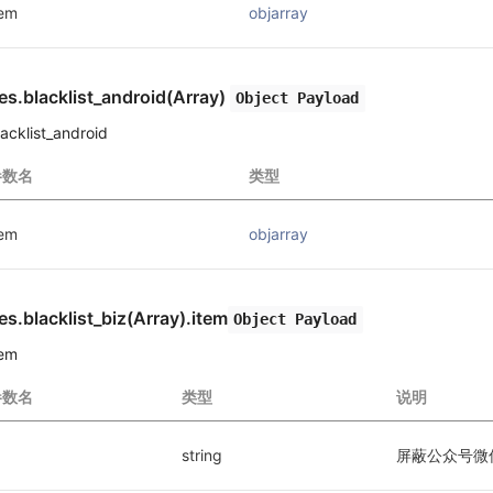
tem
objarray
es.blacklist_android(Array)
Object Payload
lacklist_android
参数名
类型
tem
objarray
es.blacklist_biz(Array).item
Object Payload
tem
参数名
类型
说明
string
屏蔽公众号微