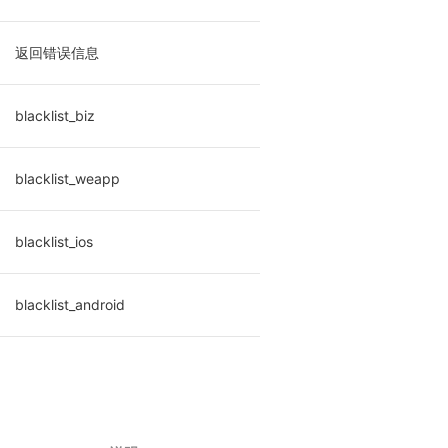
返回错误信息
blacklist_biz
blacklist_weapp
blacklist_ios
blacklist_android