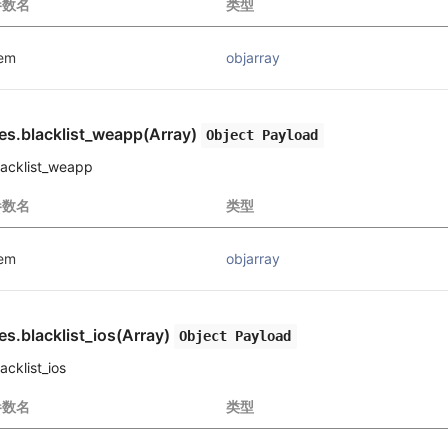
参数名
类型
tem
objarray
es.blacklist_weapp(Array)
Object Payload
lacklist_weapp
参数名
类型
tem
objarray
es.blacklist_ios(Array)
Object Payload
acklist_ios
参数名
类型