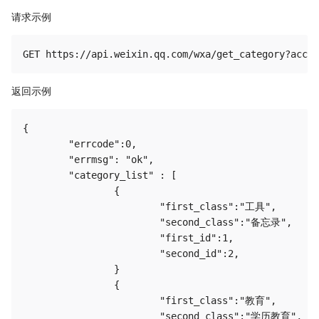
请求示例
返回示例
{

	"errcode":0,

	"errmsg": "ok",

	"category_list" : [

		{

			"first_class":"工具",

			"second_class":"备忘录",

			"first_id":1,

			"second_id":2,

		}

		{

			"first_class":"教育",

			"second_class":"学历教育",
