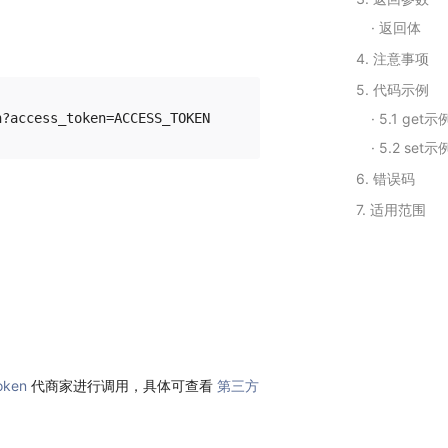
返回体
4. 注意事项
5. 代码示例
5.1 get示
5.2 set示
6. 错误码
7. 适用范围
oken
代商家进行调用，具体可查看
第三方