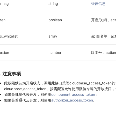
rrmsg
string
错误信息
pen
boolean
开启/关闭，act
pi_whitelist
array
api白名单，act
ersion
number
版本号，actio
4. 注意事项
此权限默认为开启状态，调用此接口关闭cloudbase_access_tok
cloudbase_access_token。按需配置允许使用微信令牌的开放
如果是批量代云开发，则使用
component_access_token
；
如果是普通代云开发，则使用
authorizer_access_token
。