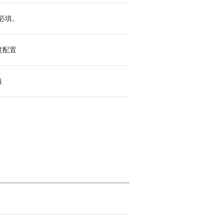
时必填。
维度配置
填