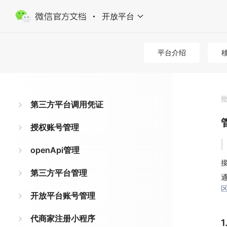
开放平台
平台介绍
第三方平台调用凭证
授权账号管理
openApi管理
接
第三方平台管理
通
开放平台账号管理
代商家注册小程序