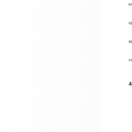
e
o
a
v