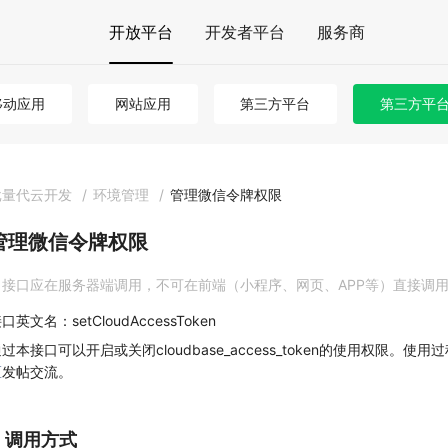
开放平台
开发者平台
服务商
移动应用
网站应用
第三方平台
第三方平台 
批量代云开发
/
环境管理
/
管理微信令牌权限
管理微信令牌权限
接口应在服务器端调用，不可在前端（小程序、网页、APP等）直接调
口英文名：setCloudAccessToken
过本接口可以开启或关闭cloudbase_access_token的使用权限。
区
发帖交流。
1. 调用方式