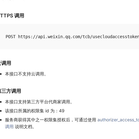
TTPS 调用
云调用
本接口不支持云调用。
第三方调用
本接口支持第三方平台代商家调用。
该接口所属的权限集 id 为：49
服务商获得其中之一权限集授权后，可通过使用
authorizer_access_t
调用
说明文档。