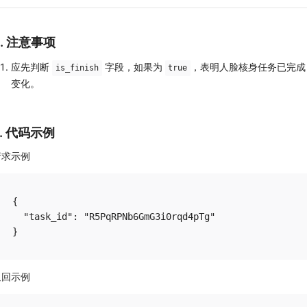
4. 注意事项
应先判断
字段，如果为
，表明人脸核身任务已完成
is_finish
true
变化。
5. 代码示例
请求示例
{

  "task_id": "R5PqRPNb6GmG3i0rqd4pTg"

返回示例