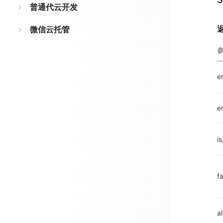
普通代云开发
微信云托管
e
e
is
f
a