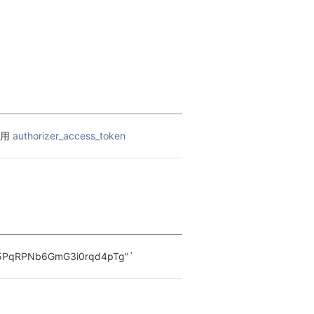
用 
authorizer_access_token
RPNb6GmG3i0rqd4pTg"`