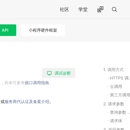
社区
学堂
API
小程序硬件框架
1. 调用方式
调试诊断
HTTPS 调用
用，具体可参考
接口调用指南
。
云调用
第三方调
引
或
服务商代认证及备案介绍
。
2. 请求参数
查询参数 Query String Parameters
请求体
3. 返回参数