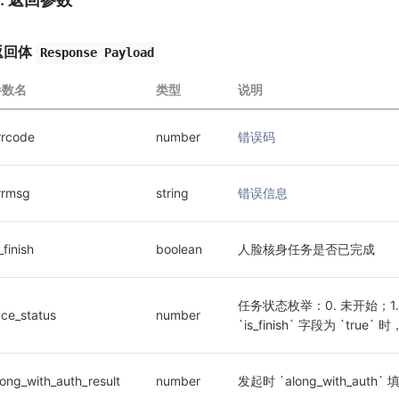
返回体
Response Payload
参数名
类型
说明
rrcode
number
错误码
rrmsg
string
错误信息
_finish
boolean
人脸核身任务是否已完成
任务状态枚举：0. 未开始；1.
ace_status
number
`is_finish` 字段为 `true`
long_with_auth_result
number
发起时 `along_with_aut