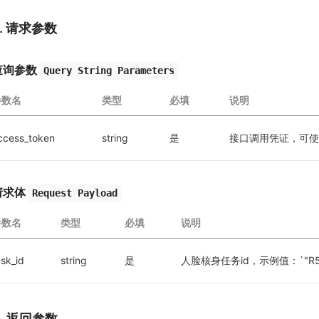
2. 请求参数
查询参数
Query String Parameters
参数名
类型
必填
说明
ccess_token
string
是
接口调用凭证，可使
请求体
Request Payload
参数名
类型
必填
说明
ask_id
string
是
人脸核身任务id，示例值：`"R5Pq
3. 返回参数