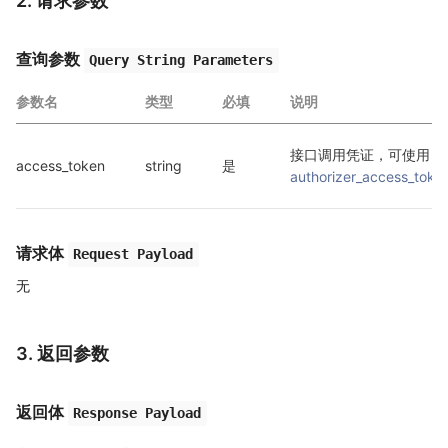
2. 请求参数
查询参数
Query String Parameters
参数名
类型
必填
说明
接口调用凭证，可使用 
access_token
string
是
authorizer_access_toke
请求体
Request Payload
无
3. 返回参数
返回体
Response Payload