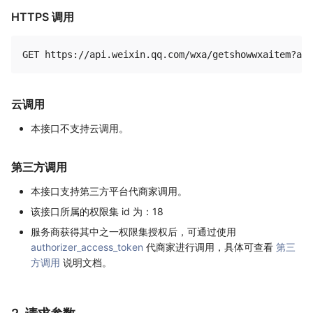
HTTPS 调用
云调用
本接口不支持云调用。
第三方调用
本接口支持第三方平台代商家调用。
该接口所属的权限集 id 为：18
服务商获得其中之一权限集授权后，可通过使用
authorizer_access_token
代商家进行调用，具体可查看
第三
方调用
说明文档。