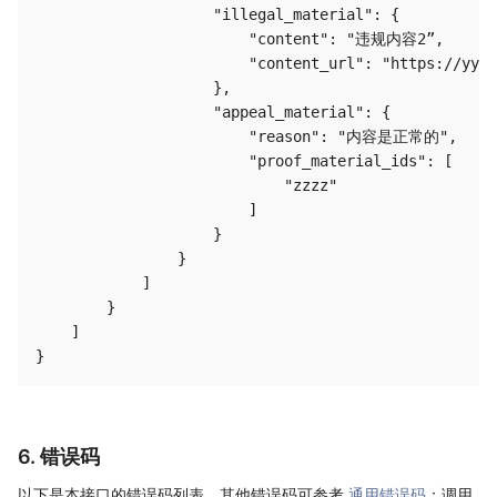
                    "illegal_material": {

                        "content": "违规内容2”,

                        "content_url": "https://yyyy
                    },

                    "appeal_material": {

                        "reason": "内容是正常的",

                        "proof_material_ids": [

                            "zzzz"

                        ]

                    }

                }

            ]

        }

    ]

6. 错误码
以下是本接口的错误码列表，其他错误码可参考
通用错误码
；调用