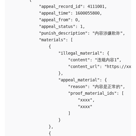
            "appeal_record_id": 4111001,

            "appeal_time": 1600055800,

            "appeal_from": 0,

            "appeal_status": 1,

            "punish_description": "内容涉嫌欺诈",

            "materials": [

                {

                    "illegal_material": {

                        "content": "违规内容1”,

                        "content_url": "https://xxxx
                    },

                    "appeal_material": {

                        "reason": "内容是正常的",

                        "proof_material_ids": [

                            "xxxx",

                            "xxxx"

                        ]

                    }

                },

                {
