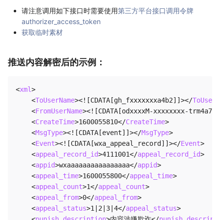
请注意调用如下接口时需要使用
第三方平台接口调用令牌
authorizer_access_token
获取临时素材
推送内容解密后的示例：
<
xml
>
<
ToUserName
>
<![CDATA[gh_fxxxxxxxa4b2]]>
</
ToUserN
<
FromUserName
>
<![CDATA[odxxxxM-xxxxxxxx-trm4a7ap
<
CreateTime
>
1600055810
</
CreateTime
>
<
MsgType
>
<![CDATA[event]]>
</
MsgType
>
<
Event
>
<![CDATA[wxa_appeal_record]]>
</
Event
>
<
appeal_record_id
>
4111001
</
appeal_record_id
>
<
appid
>
wxaaaaaaaaaaaaaaaa
</
appid
>
<
appeal_time
>
1600055800
</
appeal_time
>
<
appeal_count
>
1
</
appeal_count
>
<
appeal_from
>
0
</
appeal_from
>
<
appeal_status
>
1|2|3|4
</
appeal_status
>
<
punish_description
>
内容涉嫌欺诈
</
punish_descript