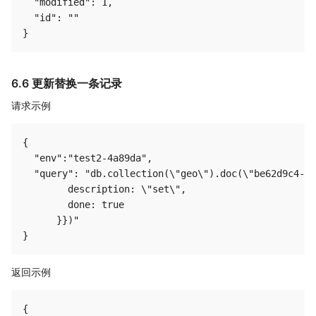
  "modified": 1,

  "id": ""

6.6 更新替换一条记录
请求示例
{

  "env":"test2-4a89da",

  "query": "db.collection(\"geo\").doc(\"be62d9c4-43
        description: \"set\",

        done: true

      }})"

返回示例
{
