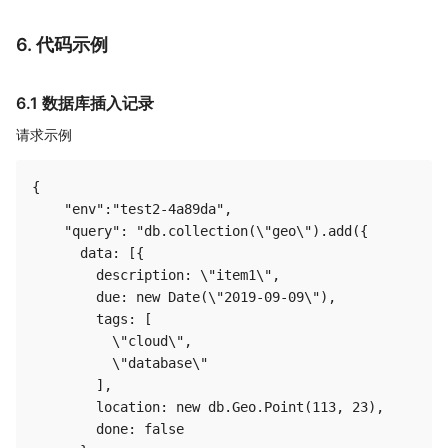
6. 代码示例
6.1 数据库插入记录
请求示例
{

    "env":"test2-4a89da",

    "query": "db.collection(\"geo\").add({

      data: [{

        description: \"item1\",

        due: new Date(\"2019-09-09\"),

        tags: [

          \"cloud\",

          \"database\"

        ],

        location: new db.Geo.Point(113, 23),

        done: false
