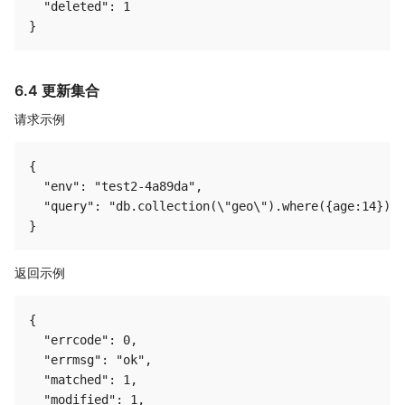
  "deleted": 1

6.4 更新集合
请求示例
{

  "env": "test2-4a89da",

  "query": "db.collection(\"geo\").where({age:14}).u
返回示例
{

  "errcode": 0,

  "errmsg": "ok",

  "matched": 1,

  "modified": 1,
