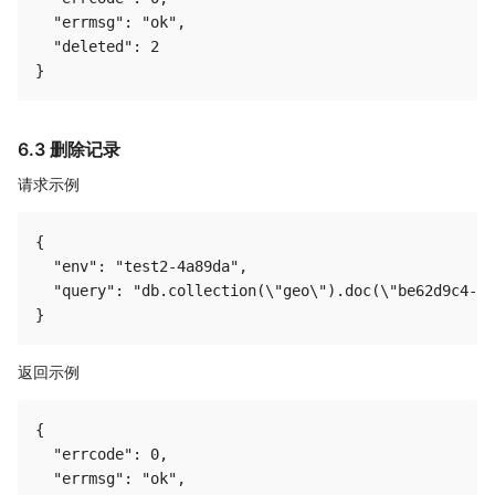
  "errmsg": "ok",

  "deleted": 2

6.3 删除记录
请求示例
{

  "env": "test2-4a89da",

  "query": "db.collection(\"geo\").doc(\"be62d9c4-43
返回示例
{

  "errcode": 0,

  "errmsg": "ok",
