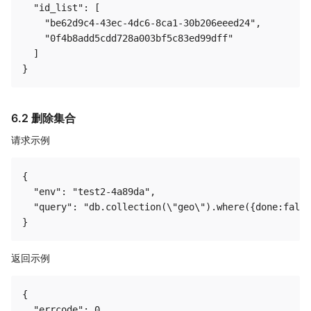
  "id_list": [

    "be62d9c4-43ec-4dc6-8ca1-30b206eeed24",

    "0f4b8add5cdd728a003bf5c83ed99dff"

  ]

6.2 删除集合
请求示例
{

  "env": "test2-4a89da",

  "query": "db.collection(\"geo\").where({done:false
返回示例
{

  "errcode": 0,
