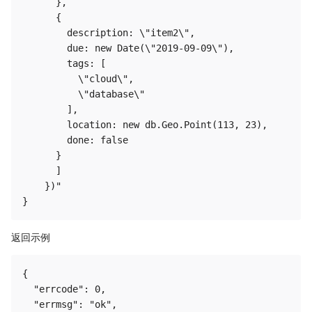
      },

      {

        description: \"item2\",

        due: new Date(\"2019-09-09\"),

        tags: [

          \"cloud\",

          \"database\"

        ],

        location: new db.Geo.Point(113, 23),

        done: false

      }

      ]

    })"

返回示例
{

  "errcode": 0,

  "errmsg": "ok",
