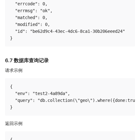
  "errcode": 0,

  "errmsg": "ok",

  "matched": 0,

  "modified": 0,

  "id": "be62d9c4-43ec-4dc6-8ca1-30b206eeed24"

6.7 数据库查询记录
请求示例
{

  "env": "test2-4a89da",

  "query": "db.collection(\"geo\").where({done:true}
返回示例
{
