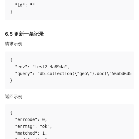
  "id": ""

6.5 更新一条记录
请求示例
{

  "env": "test2-4a89da",

  "query": "db.collection(\"geo\").doc(\"56abd6d5-9d
返回示例
{

  "errcode": 0,

  "errmsg": "ok",

  "matched": 1,
