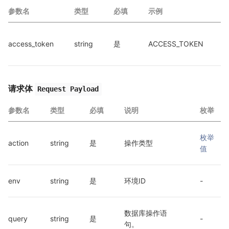
参数名
类型
必填
示例
access_token
string
是
ACCESS_TOKEN
c
请求体
Request Payload
参数名
类型
必填
说明
枚举
枚举
action
string
是
操作类型
值
env
string
是
环境ID
-
数据库操作语
query
string
是
-
句。