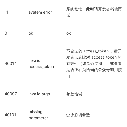
系统繁忙，此时请开发者稍候再
-1
system error
试
0
ok
ok
不合法的 access_token ，请开
发者认真比对 access_token 的
invalid 
40014
有效性（如是否过期），或查看
access_token
是否正在为恰当的公众号调用接
口
40097
invalid args
参数错误
missing 
40101
缺少必填参数
parameter