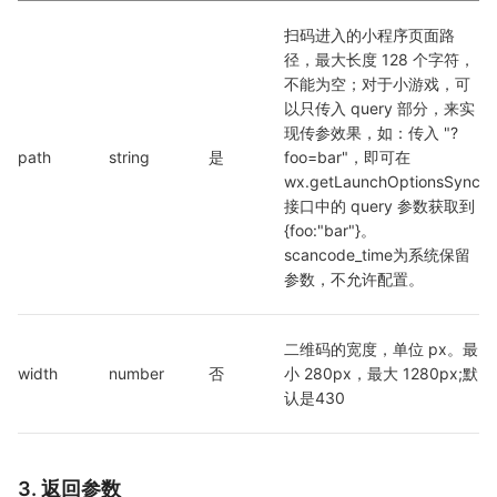
扫码进入的小程序页面路
径，最大长度 128 个字符，
不能为空；对于小游戏，可
以只传入 query 部分，来实
现传参效果，如：传入 "?
path
string
是
foo=bar"，即可在 
wx.getLaunchOptionsSync 
接口中的 query 参数获取到 
{foo:"bar"}。
scancode_time为系统保留
参数，不允许配置。
二维码的宽度，单位 px。最
width
number
否
小 280px，最大 1280px;默
认是430
3. 返回参数