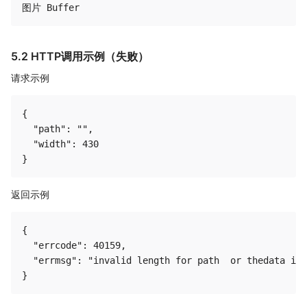
5.2 HTTP调用示例（失败）
请求示例
{

  "path": "",

  "width": 430

返回示例
{

  "errcode": 40159,

  "errmsg": "invalid length for path  or thedata is 