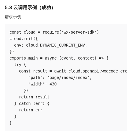
5.3 云调用示例（成功）
请求示例
const cloud = require('wx-server-sdk')

cloud.init({

  env: cloud.DYNAMIC_CURRENT_ENV,

})

exports.main = async (event, context) => {

  try {

    const result = await cloud.openapi.wxacode.creat
        "path": 'page/index/index',

        "width": 430

      })

    return result

  } catch (err) {

    return err

  }
