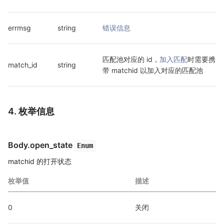
errmsg
string
错误信息
匹配池对应的 id，
加入匹配
时需要携
match_id
string
带 matchid 以加入对应的匹配池
4. 枚举信息
Body.open_state
Enum
matchid 的打开状态
枚举值
描述
0
关闭