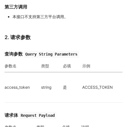
第三方调用
本接口不支持第三方平台调用。
2. 请求参数
查询参数
Query String Parameters
参数名
类型
必填
示例
access_token
string
是
ACCESS_TOKEN
a
请求体
Request Payload