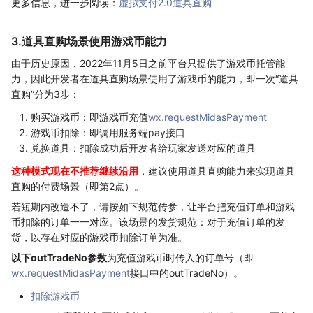
更多信息，进一步阅读：
虚拟支付2.0道具直购
3.道具直购场景使用游戏币能力
由于历史原因，2022年11月5日之前平台只提供了游戏币托管能
力，因此开发者在道具直购场景使用了游戏币的能力，即一次“道具
直购”分为3步：
购买游戏币：即游戏币充值
wx.requestMidasPayment
游戏币扣除：即调用服务端pay接口
兑换道具：扣除成功后开发者给玩家发送对应的道具
这种模式现在不推荐继续沿用
，建议使用道具直购能力来实现道具
直购的付费场景（即第2点）。
若短期内改造不了，请按如下规范传参，让平台把充值订单和游戏
币扣除的订单一一对应。该场景的发货规范：对于充值订单的发
货，以存在对应的游戏币扣除订单为准。
以下outTradeNo参数
为充值游戏币时传入的订单号（即
wx.requestMidasPayment
接口中的outTradeNo）。
扣除游戏币