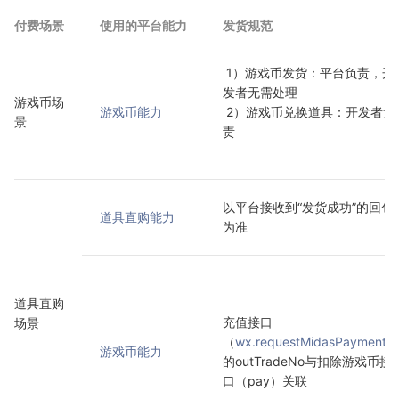
付费场景
使用的平台能力
发货规范
 1）游戏币发货：平台负责，开
发者无需处理
游戏币场
游戏币能力
 2）游戏币兑换道具：开发者负
景
责

以平台接收到“发货成功”的回包
道具直购能力
为准
道具直购
充值接口
场景
（
wx.requestMidasPayment
）
游戏币能力
的outTradeNo与扣除游戏币接
口（pay）关联