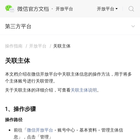
开放平台
开放平台
第三方平台
第三方平台
操作指南
/
开放平台
/
关联主体
关联主体
本文档介绍在微信开放平台中关联主体信息的操作方法，用于将多
个主体账号进行关联管理。
关于关联主体的详细介绍，可查看
关联主体说明
。
1、操作步骤
操作路径
前往「
微信开放平台
- 账号中心 - 基本资料 - 管理主体信
息」，点击「管理」