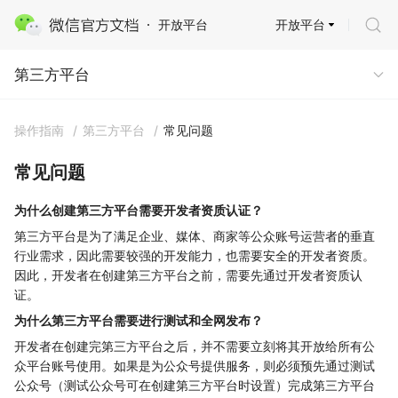
开放平台
开放平台
第三方平台
第三方平台
操作指南
/
第三方平台
/
常见问题
常见问题
为什么创建第三方平台需要开发者资质认证？
第三方平台是为了满足企业、媒体、商家等公众账号运营者的垂直
行业需求，因此需要较强的开发能力，也需要安全的开发者资质。
因此，开发者在创建第三方平台之前，需要先通过开发者资质认
证。
为什么第三方平台需要进行测试和全网发布？
开发者在创建完第三方平台之后，并不需要立刻将其开放给所有公
众平台账号使用。如果是为公众号提供服务，则必须预先通过测试
公众号（测试公众号可在创建第三方平台时设置）完成第三方平台