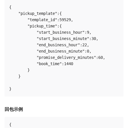
{

    "pickup_template":{

        "template_id":59529,

        "pickup_time":{

            "start_business_hour":9,

            "start_business_minute":30,

            "end_business_hour":22,

            "end_business_minute":0,

            "promise_delivery_minutes":60,

            "book_time":1440

        }

    }

回包示例
{
