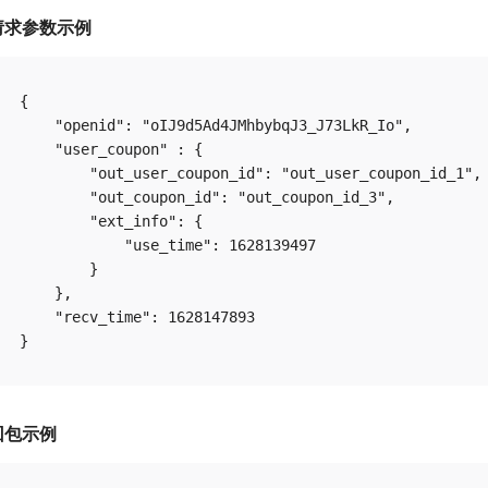
请求参数示例
{

    "openid": "oIJ9d5Ad4JMhbybqJ3_J73LkR_Io",

    "user_coupon" : {

        "out_user_coupon_id": "out_user_coupon_id_1",

        "out_coupon_id": "out_coupon_id_3",

        "ext_info": {

            "use_time": 1628139497

        }

    },

    "recv_time": 1628147893

回包示例