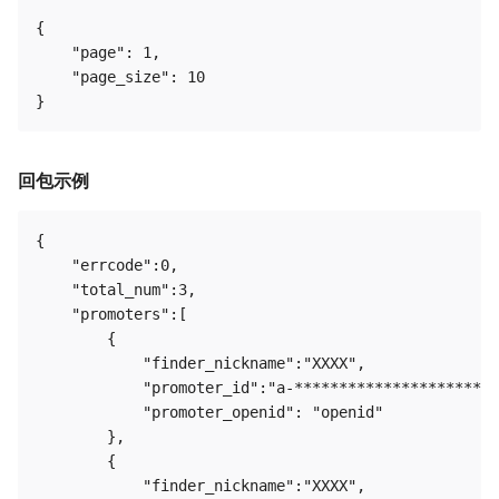
{

    "page": 1,

    "page_size": 10

回包示例
{

    "errcode":0,

    "total_num":3,

    "promoters":[

        {

            "finder_nickname":"XXXX",

            "promoter_id":"a-***********************
            "promoter_openid": "openid"

        },

        {

            "finder_nickname":"XXXX",
