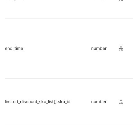
end_time
number
是
limited_discount_sku_list[].sku_id
number
是