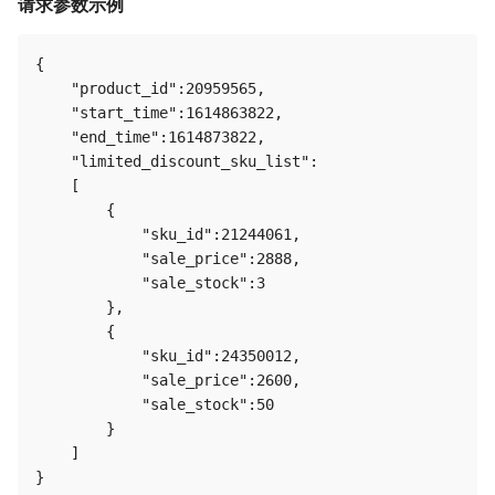
请求参数示例
{

    "product_id":20959565,

    "start_time":1614863822,

    "end_time":1614873822,

    "limited_discount_sku_list":

    [

        {

            "sku_id":21244061,

            "sale_price":2888,

            "sale_stock":3

        },

        {

            "sku_id":24350012,

            "sale_price":2600,

            "sale_stock":50

        }

    ]
