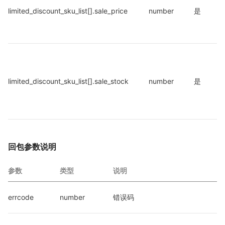
limited_discount_sku_list[].sale_price
number
是
limited_discount_sku_list[].sale_stock
number
是
回包参数说明
参数
类型
说明
errcode
number
错误码