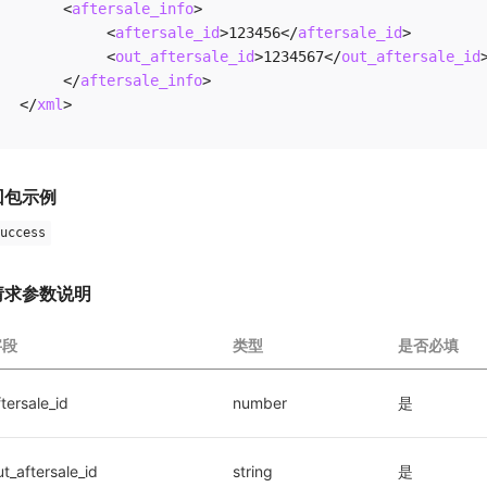
<
aftersale_info
>
<
aftersale_id
>
123456
</
aftersale_id
>
<
out_aftersale_id
>
1234567
</
out_aftersale_id
</
aftersale_info
>
</
xml
>
回包示例
uccess
请求参数说明
字段
类型
是否必填
ftersale_id
number
是
ut_aftersale_id
string
是