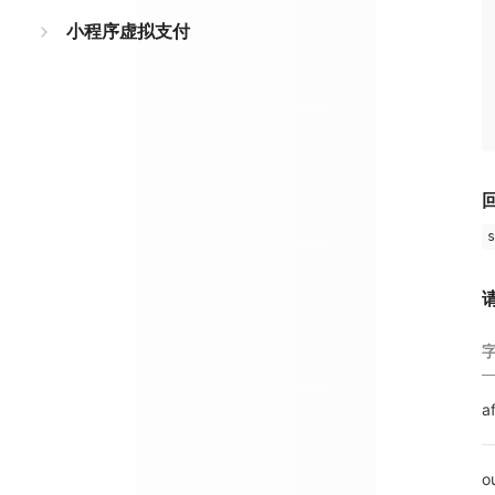
小程序虚拟支付
s
a
o