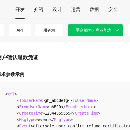
开发
介绍
设计
运营
数据
安全
API
服务端
平台能力 · 商业能力
用户确认退款凭证
请求参数示例
<
xml
>
<
ToUserName
>
gh_abcdefg
</
ToUserName
>
<
FromUserName
>
oABCD
</
FromUserName
>
<
CreateTime
>
12344555555
</
CreateTime
>
<
MsgType
>
event
</
MsgType
>
<
Event
>
aftersale_user_confirm_refund_certificate