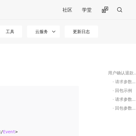
社区
学堂
工具
云服务
更新日志
用户确认退
请求参数示例
回包示例
请求参数说明
回包参数说明
</
Event
>