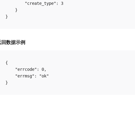
        "create_type": 3

    }

返回数据示例
{

    "errcode": 0,

    "errmsg": "ok"
