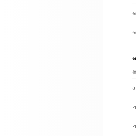
e
e
e
0
-
-