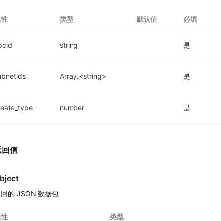
属性
类型
默认值
必填
pcid
string
是
ubnetids
Array.<string>
是
reate_type
number
是
返回值
bject
回的 JSON 数据包
属性
类型