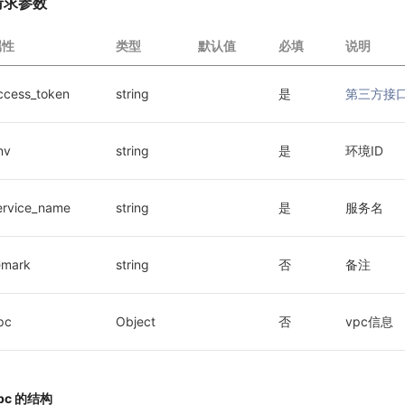
请求参数
属性
类型
默认值
必填
说明
ccess_token
string
是
第三方接口调
nv
string
是
环境ID
ervice_name
string
是
服务名
emark
string
否
备注
pc
Object
否
vpc信息
pc 的结构