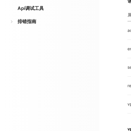
Api调试工具
排错指南
a
e
s
r
v
v