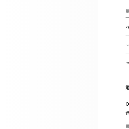
v
s
c
O
返