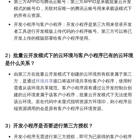
第三方APPID与腾讯云账号：第三方APPID是承载批量云开发
模式的账号ID，关联对应唯一的腾讯云账号用来承载该模式下
的所有云资源。
开发小程序与客户小程序：开发小程序是第三方用来登录开发
者工具进行开发模版上传代码的小程序账号。第三方可以将已
开发上传的模版部署给客户小程序使用。
2）批量云开发模式下的云环境与客户小程序已有的云环境
是什么关系？
由第三方在批量云开发模式下创建的云环境所有权隶属于第三
方，是通过
环境共享
接口将该环境共享给客户小程序，使用时
需遵从该环境共享规范。客户小程序原有通过云开发控制台创
建的云环境隶属于该客户小程序，批量云开发模式下无法使用
该云环境。若在代码中未显式指明资源方环境ID，则小程序后
端资源调用的会是原有客户小程序云环境资源。
3）开发小程序是否要进行第三方授权？
开发小程序无需进行第三方授权，即可为已获得的客户小程序