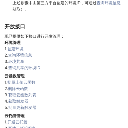
上述步骤中由第三方平台创建的环境ID，可通过
查询环境信息
获取）。
开放接口
现已提供如下接口进行开发管理：
环境管理
1.
创建环境
2.
查询环境信息
3.
环境共享
4.
查询共享的环境ID
云函数管理
1.
批量上传云函数
2.
删除云函数
3.
获取云函数列表
4.
获取触发器
5.
批量更新触发器
云托管管理
1.
开通云托管