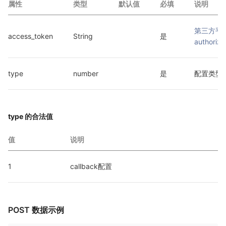
属性
类型
默认值
必填
说明
第三方平
access_token
String
是
authorize
type
number
是
配置类型
type 的合法值
值
说明
1
callback配置
POST 数据示例