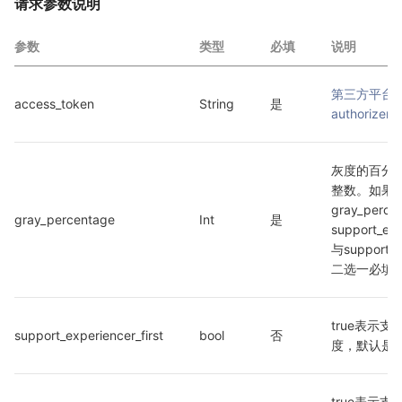
请求参数说明
参数
类型
必填
说明
第三方平台
access_token
String
是
authorizer_
灰度的百分比 0
整数。如果
gray_perc
gray_percentage
Int
是
support_exp
与support_de
二选一必填
true表示
support_experiencer_first
bool
否
度，默认是fa
true表示