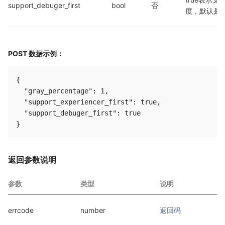
support_debuger_first
bool
否
度，默认是fa
POST 数据示例：
{

  "gray_percentage": 1,

  "support_experiencer_first": true,

  "support_debuger_first": true

返回参数说明
参数
类型
说明
errcode
number
返回码