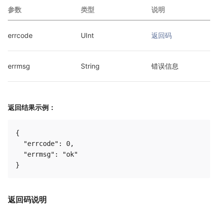
参数
类型
说明
errcode
UInt
返回码
errmsg
String
错误信息
返回结果示例：
{

  "errcode": 0,

  "errmsg": "ok"

返回码说明