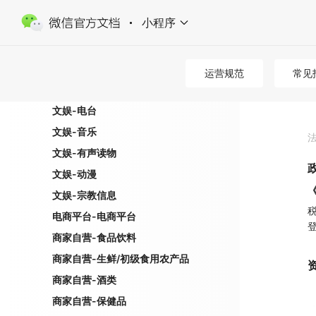
时政信息-时政信息
小程序
文娱-网络小说
文娱-学术期刊
文娱-其他视频
运营规范
常见
文娱-视频广场
文娱-电台
文娱-音乐
文娱-有声读物
文娱-动漫
文娱-宗教信息
电商平台-电商平台
商家自营-食品饮料
商家自营-生鲜/初级食用农产品
商家自营-酒类
商家自营-保健品