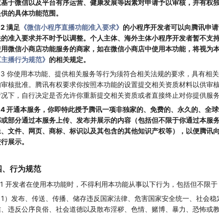
权基于微信以及平台有序运营、健康发展等因素对申请予以审核，并有权
提供的具体功能范围。
.2 满足
《微信小程序直播功能准入要求》
的小程序开发者可以向腾讯申请
关的准入要求并不时予以调整。个人主体、海外主体小程序开发者暂不支
使用微信小商店功能服务的商家，如在微信小商店中使用本功能，将视为本
《主播行为规范》
的相关规定。
3.3 你使用本功能、提供相关服务等行为须符合相关法规的要求，具有相
的审核批准。腾讯有权要求你按照本功能的设置提交相关资质材料以供审
情况下，自行决定是否允许你重新提交相关资质或者直接终止对你提供服
3.4 开通本服务，你即特此授予腾讯一项非独家的、免费的、永久的、全
部或部分通过本服务上传、发布并展示的内容（包括但不限于你通过本服
像、文件、网页、商标、标识以及其包含的其他知识产权等），以便腾讯
进行展示。
四、行为规范
4.1 开发者在使用本功能时，不得利用本功能从事以下行为，包括但不限于
（1）发布、传送、传播、储存违反国家法律、危害国家安全统一、社会稳
信、违反公序良俗、社会道德以及散布淫秽、色情、赌博、暴力、恐怖或