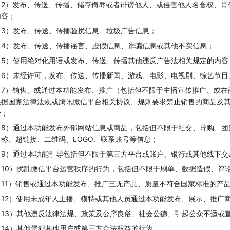
（2）发布、传送、传播、储存侮辱或者诽谤他人、或侵害他人名誉权、肖
内容；
（3）发布、传送、传播骚扰信息、垃圾广告信息；
（4）发布、传送、传播谣言、虚假信息、诈骗信息或其他不实信息；
（5）使用绝对化用语或发布、传送、传播其他违反广告法相关规定的内容
（6）未经许可，发布、传送、传播新闻、游戏、电影、电视剧、综艺节目
（7）销售、或通过本功能发布、推广（包括但不限于主播宣传推广、或在
根据国家法律法规或腾讯微信平台相关协议、规则要求禁止销售的商品及
一；
（8）通过本功能发布外部网站信息或商品，包括但不限于社交、导购、团
名称、超链接、二维码、LOGO、联系账号等信息；
（9）通过本功能引导包括但不限于第三方平台或账户、银行或其他线下交
（10）扰乱微信平台运营秩序的行为，包括但不限于刷单、数据造假、评
（11）销售或通过本功能发布、推广三无产品、质量不符合国家标准的产
（12）使用未成年人主播、模特或其他人员通过本功能发布、展示、推广
（13）其他违反法律法规、政策及公序良俗、社会公德、引起公众不适或
（14）其他侵犯其他用户或第三方合法权益的行为。