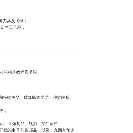
制类刀具及飞镖；
品的衍生工艺品；
方法的相关教程及书籍；
义和极端主义、破坏民族团结、种族歧视、
料等；
书籍、音像制品、视频、文件资料；
部门批准制作的集邮品，以及一九四九年之