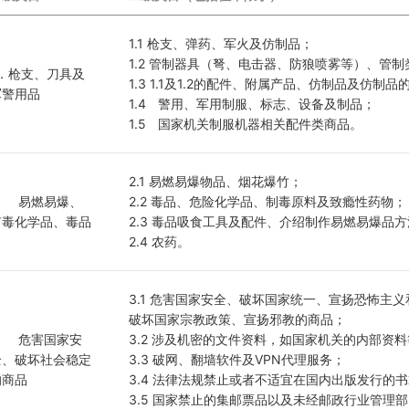
1.1 枪支、弹药、军火及仿制品；
1.2 管制器具（弩、电击器、防狼喷雾等）、管
1．枪支、刀具及
1.3 1.1及1.2的配件、附属产品、仿制品及仿制
军警用品
1.4	警用、军用制服、标志、设备及制品；
1.5	国家机关制服机器相关配件类商品。
2.1 易燃易爆物品、烟花爆竹；
2.2 毒品、危险化学品、制毒原料及致瘾性药物；
有毒化学品、毒品
2.3 毒品吸食工具及配件、介绍制作易燃易爆品
2.4 农药。
3.1 危害国家安全、破坏国家统一、宣扬恐怖主
破坏国家宗教政策、宣扬邪教的商品；
安
3.2 涉及机密的文件资料，如国家机关的内部资
全、破坏社会稳定
3.3 破网、翻墙软件及VPN代理服务；
的商品
3.4 法律法规禁止或者不适宜在国内出版发行的
3.5 国家禁止的集邮票品以及未经邮政行业管理