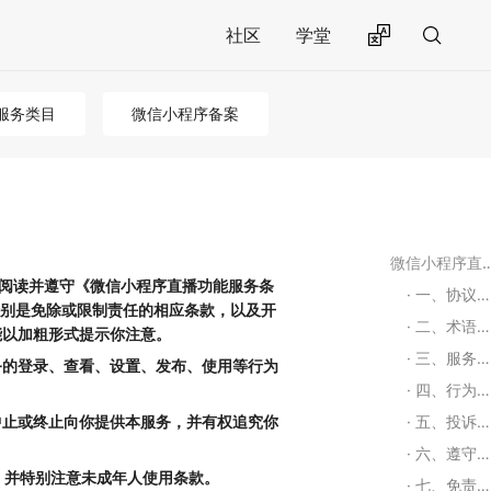
社区
学堂
服务类目
微信小程序备案
微信小程序直播功能
当阅读并遵守《微信小程序直播功能服务条
一、协议效力及范围
特别是免除或限制责任的相应条款，以及开
二、术语定义
能以加粗形式提示你注意。
三、服务的开通及使用
务的登录、查看、设置、发布、使用等行为
四、行为规范
中止或终止向你提供本服务，并有权追究你
五、投诉与处理
六、遵守当地法律监管
，并特别注意未成年人使用条款。
七、免责声明