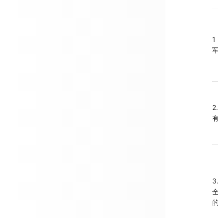
2.	易燃易爆、
3.	危害国家