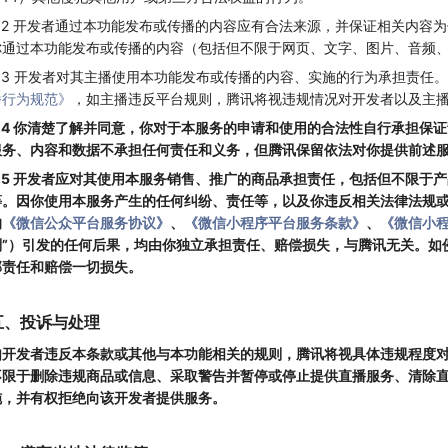
4.2 开发者通过本功能发布或传播的内容应有合法来源，并保证相关内容
你通过本功能发布或传播的内容（包括但不限于网页、文字、图片、音频
4.3 开发者对其主播使用本功能发布或传播的内容、实施的行为承担责任
播行为规范》
，如主播违反平台规则，腾讯将视违规情况对开发者以及主
4.4 你清楚了解并同意，你对于本服务的申请和使用的合法性自行承担保
服务、内容和数据不承担任何责任和义务，但腾讯保留依法对你提供前述
4.5 开发者应对其使用本服务销售、推广的商品承担责任，包括但不限于
等。因你使用本服务产生的任何纠纷、责任等，以及你违反相关法律法规
的
《微信公众平台服务协议》
、
《微信小程序平台服务条款》
、
《微信小
则”）引发的任何后果，均由你独立承担责任、赔偿损失，与腾讯无关。如
部责任和赔偿一切损失。
五、投诉与处理
如开发者违反本条款或其他与本功能相关的规则，腾讯将视具体违规程度
不限于删除违规商品或信息、采取警告并暂停或停止提供直播服务、清除
施，并有权拒绝向该开发者提供服务。